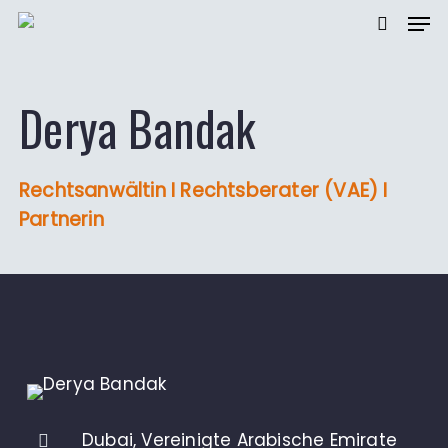
Men
Zum
Hauptinhalt
Suche
springen
Derya Bandak
Rechtsanwältin I Rechtsberater (VAE) I
Partnerin
Dubai, Vereinigte Arabische Emirate