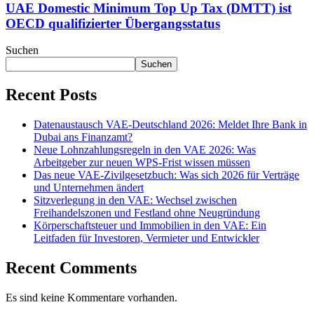
Top
UAE Domestic Minimum Top Up Tax (DMTT) ist
Up
OECD qualifizierter Übergangsstatus
Tax
(DMTT)
Suchen
ist
Suchen
OECD
qualifizierter
Recent Posts
Übergangsstatus
Datenaustausch VAE-Deutschland 2026: Meldet Ihre Bank in
Dubai ans Finanzamt?
Neue Lohnzahlungsregeln in den VAE 2026: Was
Arbeitgeber zur neuen WPS-Frist wissen müssen
Das neue VAE-Zivilgesetzbuch: Was sich 2026 für Verträge
und Unternehmen ändert
Sitzverlegung in den VAE: Wechsel zwischen
Freihandelszonen und Festland ohne Neugründung
Körperschaftsteuer und Immobilien in den VAE: Ein
Leitfaden für Investoren, Vermieter und Entwickler
Recent Comments
Es sind keine Kommentare vorhanden.