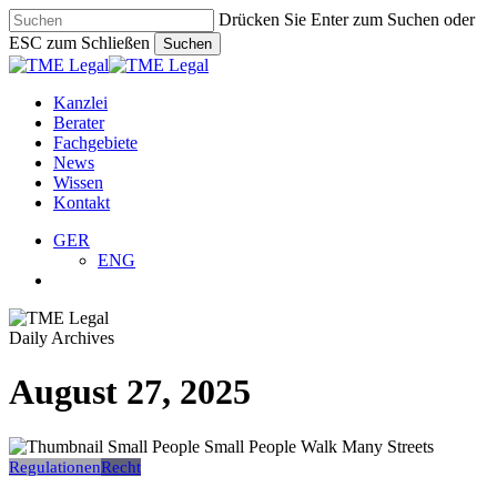
Zum
Drücken Sie Enter zum Suchen oder
Hauptinhalt
ESC zum Schließen
Suchen
springen
Suche
schließen
Suche
Menü
Kanzlei
Berater
Fachgebiete
News
Wissen
Kontakt
GER
ENG
Suche
Daily Archives
August 27, 2025
UAE
Domestic
Regulationen
Recht
Minimum