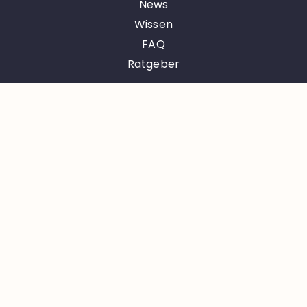
News
Wissen
FAQ
Ratgeber
Rechtliches
Impressum
Datenschutz
Kontakt
Öffnungszeiten
Montag – Donnerstag
08:30 – 17:30 Uhr
Freitag
08:30 – 13:00 Uhr